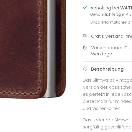
Abholung bei
WATE
Gewöhnlich fertig in 4 
Shop-Informationen a
Gratis Versand inn
Versanddauer: Deu
Werktage
Beschreibung
Das Slimwallet Vintag
Version der klassischen
es perfekt in jede Tas
bietet Platz für minde
und Visitenkarten.
Das Leder der Slimwall
sorgfältig geschliffen