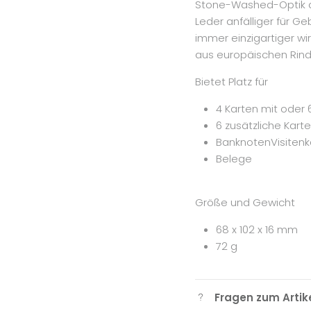
Stone-Washed-Optik a
Leder anfälliger für G
immer einzigartiger wir
aus europäischen Rind
Bietet Platz für
4 Karten mit oder
6 zusätzliche Kart
BanknotenVisitenk
Belege
Größe und Gewicht
68 x 102 x 16 mm
72 g
Fragen zum Artik