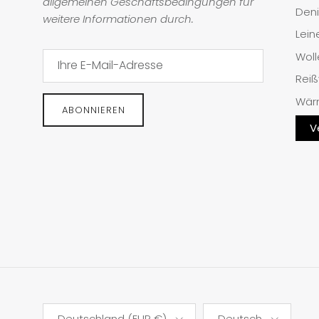
allgemeinen Geschäftsbedingungen für
Den
weitere Informationen durch.
Lein
Woll
Reiß
Wär
ABONNIEREN
V
Land/Region
Sprache
Deutschland (EUR €)
Deutsch