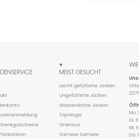
WIE
DENSERVICE
MEIST GESUCHT
Unse
Leicht gefütterte Jacken
Ott
227
akt
Ungefütterte Jacken
denkonto
Wasserdichte Jacken
Öff
Mo: 1
ourenanmeldung
Topologie
Di: 1
chenkgutscheine
Gramicci
Mi: 1
Packstation
Samsøe Samsøe
Do: 1