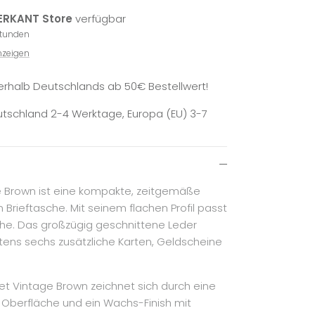
RKANT Store
verfügbar
Stunden
nzeigen
erhalb Deutschlands ab 50€ Bestellwert!
tschland 2-4 Werktage, Europa (EU) 3-7
e Brown ist eine kompakte, zeitgemäße
 Brieftasche. Mit seinem flachen Profil passt
che. Das großzügig geschnittene Leder
stens sechs zusätzliche Karten, Geldscheine
et Vintage Brown zeichnet sich durch eine
e Oberfläche und ein Wachs-Finish mit