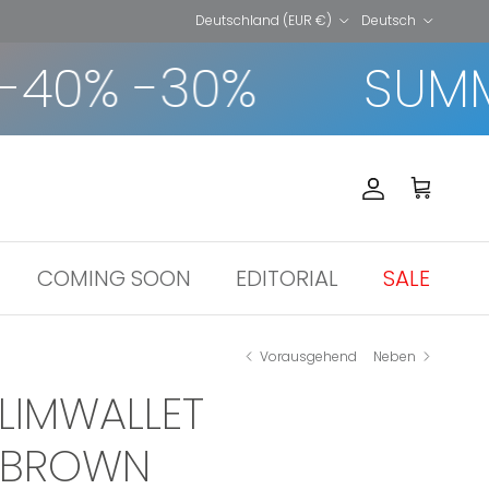
Land/Region
Sprache
Deutschland (EUR €)
Deutsch
40% -30%
SUMMER
Konto
Einkaufswa
COMING SOON
EDITORIAL
SALE
Vorausgehend
Neben
LIMWALLET
 BROWN