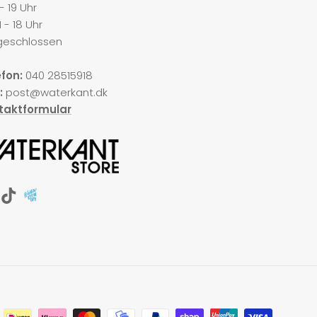
1 - 19 Uhr
1 - 18 Uhr
geschlossen
fon:
040 28515918
:
post@waterkant.dk
taktformular
stagram
TikTok