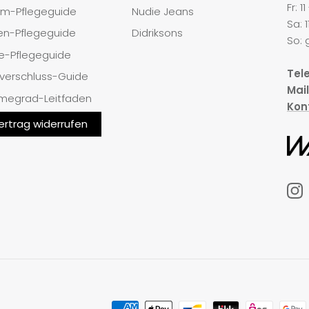
Fr: 1
im-Pflegeguide
Nudie Jeans
Sa: 1
en-Pflegeguide
Didriksons
So: 
e-Pflegeguide
Tele
verschluss-Guide
Mail
megrad-Leitfaden
Kon
ertrag widerrufen
In