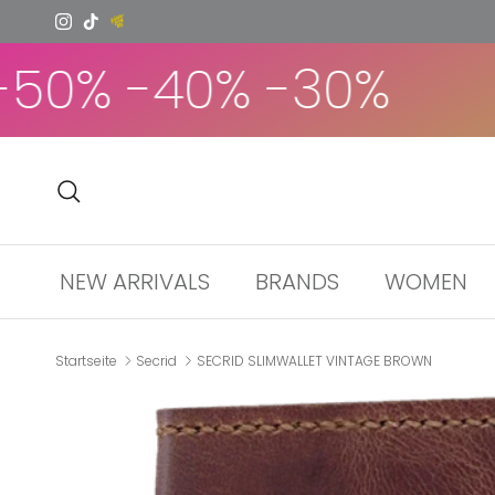
Direkt zum Inhalt
Instagram
TikTok
0% -40% -30%
S
Suchen
NEW ARRIVALS
BRANDS
WOMEN
Startseite
Secrid
SECRID SLIMWALLET VINTAGE BROWN
Zu Produktinformationen springen