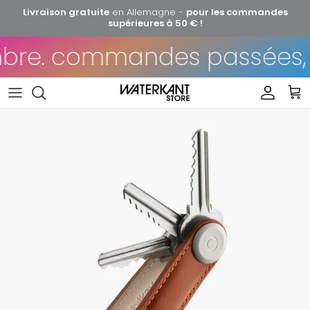
Aller au contenu
Livraison gratuite
en Allemagne -
pour les commandes
supérieures à 50 € !
bre. commandes passées, le 
Compte
Pan
Passer aux informations produits