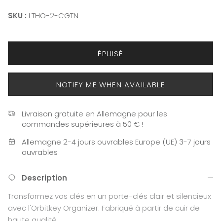
SKU :
LTHO-2-CGTN
ÉPUISÉ
NOTIFY ME WHEN AVAILABLE
Livraison gratuite en Allemagne pour les
commandes supérieures à 50 € !
Allemagne 2-4 jours ouvrables Europe (UE) 3-7 jours
ouvrables
Description
Transformez vos clés en un porte-clés clair et silencieux
avec l'Orbitkey Organizer. Fabriqué à partir de cuir de
haute qualité.